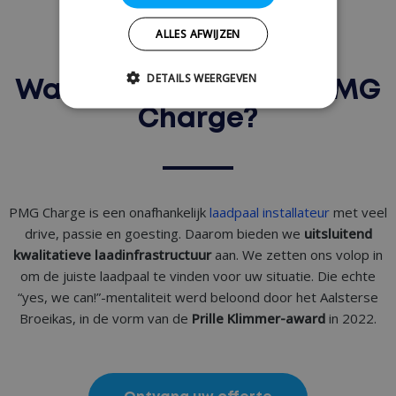
ALLES AFWIJZEN
DETAILS WEERGEVEN
Waarom kiezen voor PMG
Charge?
PMG Charge is een onafhankelijk
laadpaal installateur
met veel
drive, passie en goesting. Daarom bieden we
uitsluitend
kwalitatieve laadinfrastructuur
aan. We zetten ons volop in
om de juiste laadpaal te vinden voor uw situatie. Die echte
“yes, we can!”-mentaliteit werd beloond door het Aalsterse
Broeikas, in de vorm van de
Prille Klimmer-award
in 2022.