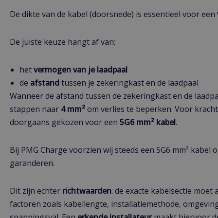
De dikte van de kabel (doorsnede) is essentieel voor een
De juiste keuze hangt af van:
het
vermogen van je laadpaal
de
afstand
tussen je zekeringkast en de laadpaal
Wanneer de afstand tussen de zekeringkast en de laadpaal
stappen naar
4 mm²
om verlies te beperken. Voor krachti
doorgaans gekozen voor een
5G6 mm² kabel
.
Bij PMG Charge voorzien wij steeds een 5G6 mm² kabel om
garanderen.
Dit zijn echter
richtwaarden
: de exacte kabelsectie moet 
factoren zoals kabellengte, installatiemethode, omgevi
spanningsval. Een
erkende
installateur
maakt hiervoor d