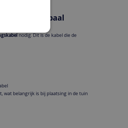
g naar de laadpaal
ngskabel
nodig. Dit is de kabel die de
abel
 wat belangrijk is bij plaatsing in de tuin