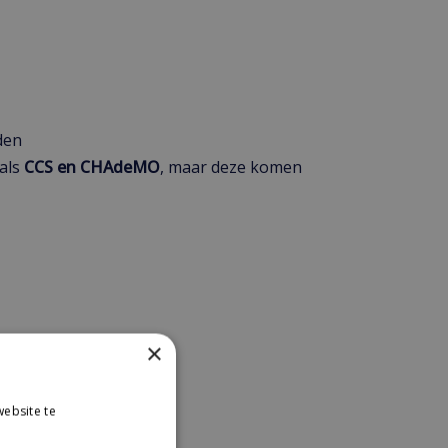
den
oals
CCS en CHAdeMO
, maar deze komen
×
auto staat
exact hetzelfde parkeert
ebsite te
s of grotere opritten
es verder