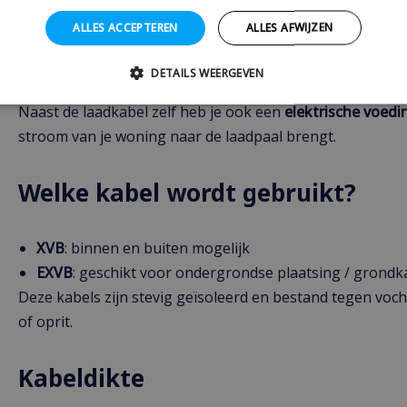
ALLES ACCEPTEREN
ALLES AFWIJZEN
2. Installatiekabel: van je wonin
DETAILS WEERGEVEN
Naast de laadkabel zelf heb je ook een
elektrische voedi
stroom van je woning naar de laadpaal brengt.
Welke kabel wordt gebruikt?
XVB
: binnen en buiten mogelijk
EXVB
: geschikt voor ondergrondse plaatsing / grondk
Deze kabels zijn stevig geïsoleerd en bestand tegen vocht,
of oprit.
Kabeldikte