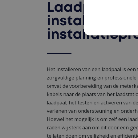
Laadpaal thu
installeren: 
installatiep
Het installeren van een laadpaal is een
zorgvuldige planning en professionele u
omvat de voorbereiding van de meterka
kabels naar de plaats van het laadstati
laadpaal, het testen en activeren van de
verlenen van ondersteuning en onderhou
Hoewel het mogelijk is om zelf een laadp
raden wij sterk aan om dit door een gece
te laten doen om veiligheid en efficiënt