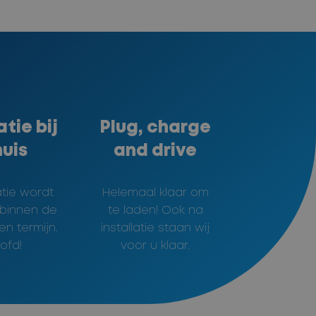
atie bij
Plug, charge
huis
and drive
atie wordt
Helemaal klaar om
 binnen de
te laden! Ook na
n termijn.
installatie staan wij
ofd!
voor u klaar.