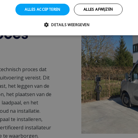
is
ALLES ACCEPTEREN
ALLES AFWIJZEN
het
DETAILS WEERGEVEN
roces
 technisch proces dat
itvoering vereist. Dit
st, het leggen van de
on, het plaatsen van de
 laadpaal, en het
d na installatie.
aal te installeren,
rtificeerd installateur
ie te waarborgen.