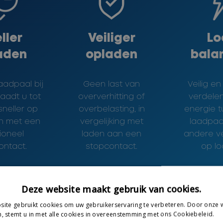
ller
Veiliger
Lo
aden
opladen
bala
aadpaal bij
Geen last van
Veilig en
laadt u tot
oververhitting of
verdele
 sneller op
overbelasting, in
energie 
n met een
vergelijking met
laadpaal
tioneel
laden aan een
andere ve
ontact.
stopcontact.
op lo
Deze website maakt gebruik van cookies.
ite gebruikt cookies om uw gebruikerservaring te verbeteren. Door onze w
, stemt u in met alle cookies in overeenstemming met ons Cookiebeleid.
Le