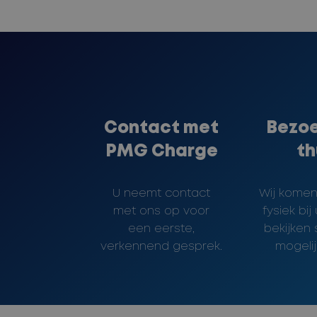
Contact met
Bezoe
PMG Charge
th
U neemt contact
Wij komen 
met ons op voor
fysiek bij
een eerste,
bekijken
verkennend gesprek.
mogeli