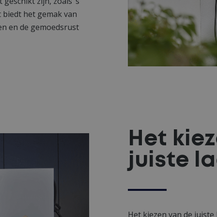
geschikt zijn, zoals ‘s
t biedt het gemak van
den en de gemoedsrust
Het kie
juiste 
Het kiezen van de juiste 