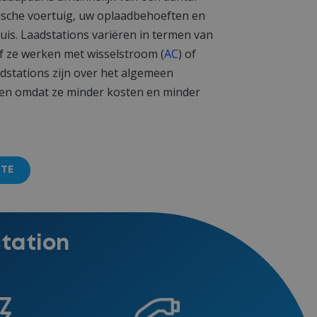
rische voertuig, uw oplaadbehoeften en
uis. Laadstations variëren in termen van
 of ze werken met wisselstroom (
AC
) of
aadstations zijn over het algemeen
den omdat ze minder kosten en minder
TE
station