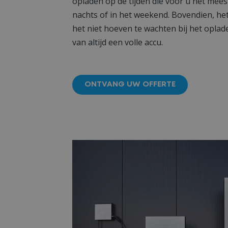
opladen op de tijden die voor u het meest 
nachts of in het weekend. Bovendien, he
het niet hoeven te wachten bij het opla
van altijd een volle accu.
ONTVANG UW OFFERTE