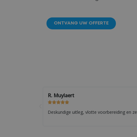
ONTVANG UW OFFERTE
B. Vanden Brande





Correcte en professionele service. Zeer tevr
de werking.