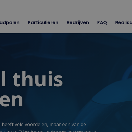
adpalen
Particulieren
Bedrijven
FAQ
Realisa
l thuis
ren
o heeft vele voordelen, maar een van de