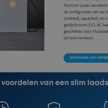
factoren zoals uw elekt
de configuratie van uw h
snelheid, capaciteit, en
gelijkstroom (
DC
). AC l
geschikter voor thuisla
stroom vereisen.
ONTVANG UW OFFER
f voordelen van een slim laad