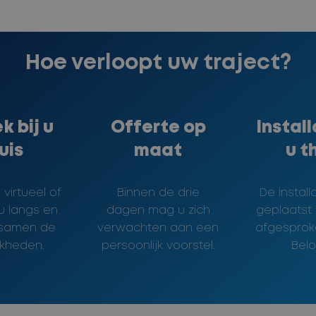
Hoe verloopt uw traject?
k bij u
Offerte op
Install
uis
maat
u t
virtueel of
Binnen de drie
De install
 u langs en
dagen mag u zich
geplaatst
 samen de
verwachten aan een
afgesproke
jkheden.
persoonlijk voorstel.
Belo