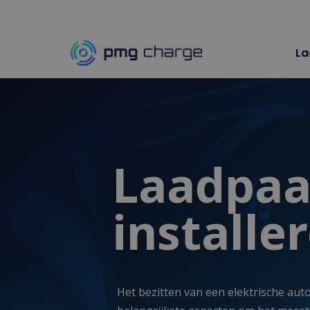
Spring
La
naar
de
inhoud
Laadpaa
installe
Het bezitten van een elektrische aut