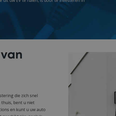
uit uw EV te halen, is door te investeren in
 van
stering die zich snel
thuis, bent u niet
tions en kunt u uw auto