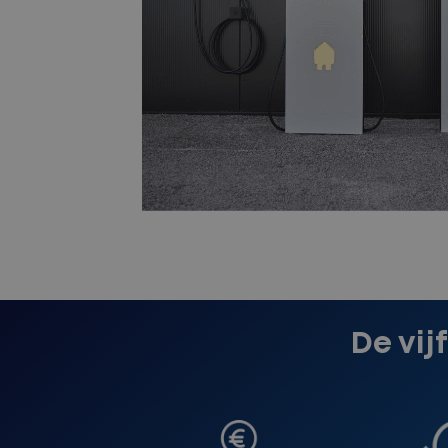
De vij