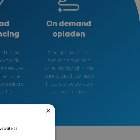
ad
On demand
ncing
opladen
 efficiënt
Gedaan met het
n van de
zoeken naar een
tussen uw
vrije laadpaal in de
 en alle
buurt! Laad uw auto
rbruikers
thuis op basis van
catie.
uw eigen ritme.
×
ebsite te
es verder